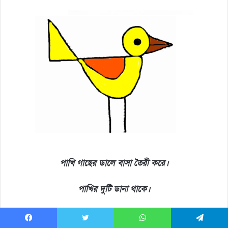
পাখি গাছের ডালে বাসা তৈরী করে।
পাখির দুটি ডানা থাকে।
কোকিল পাখির ডাক খুব সুন্দর।
Facebook
Twitter
WhatsApp
Telegram