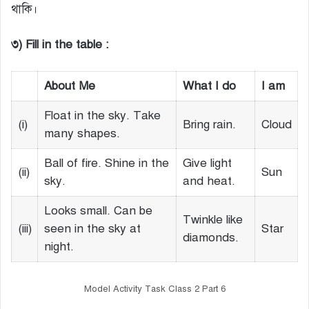
থাকি।
৩) Fill in the table :
About Me
What I do
I am
Float in the sky. Take
(i)
Bring rain.
Cloud
many shapes.
Ball of fire. Shine in the
Give light
(ii)
Sun
sky.
and heat.
Looks small. Can be
Twinkle like
(iii)
seen in the sky at
Star
diamonds.
night.
Model Activity Task Class 2 Part 6