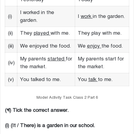
I worked in the
(i)
I
work
in the garden.
garden.
(ii)
They
played
with me.
They play with me.
(iii)
We enjoyed the food.
We
enjoy
the food.
My parents
started
for
My parents start for
(iv)
the market.
the market.
(v)
You talked to me.
You
talk
to me.
Model Activity Task Class 2 Part 6
(খ) Tick the correct answer.
(i) (It / There) is a garden in our school.