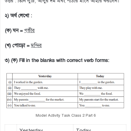
উত্তর : তিনি লুচি, আলুর দম এবং পাঁঠার মাংস আহার করলেন।
২) অর্থ লেখো :
(ক) ঘন =
গভীর
(খ) পোড়ো =
মন্দির
৩) (ক) Fill in the blanks with correct verb forms:
Model Activity Task Class 2 Part 6
Yesterday
Today