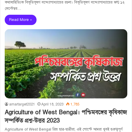
কথাসাহিত্যিক বিভূতিভূষণ বন্দ্যোপাধ্যায়ের রচনা। বিভূতিভূষণ বন্দ্যোপাধ্যায়ের জন্ম ১২
সেপ্টেম্বর…
Read More »
amartarget2021
April 18, 2023
1,785
Agriculture of West Bengal। পশ্চিমবঙ্গের কৃষিকাজ
সম্পর্কিত প্রশ্ন-উত্তর 2023
Agriculture of West Bengal প্রিয় ছাত্র-ছাত্রীরা, এই পোস্টে আমরা খুবই গুরুত্বপূর্ণ