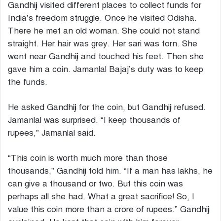
Gandhiji visited different places to collect funds for
India’s freedom struggle. Once he visited Odisha.
There he met an old woman. She could not stand
straight. Her hair was grey. Her sari was torn. She
went near Gandhiji and touched his feet. Then she
gave him a coin. Jamanlal Bajaj’s duty was to keep
the funds.
He asked Gandhiji for the coin, but Gandhiji refused.
Jamanlal was surprised. “I keep thousands of
rupees,” Jamanlal said.
“This coin is worth much more than those
thousands,” Gandhiji told him. “If a man has lakhs, he
can give a thousand or two. But this coin was
perhaps all she had. What a great sacrifice! So, I
value this coin more than a crore of rupees.” Gandhiji