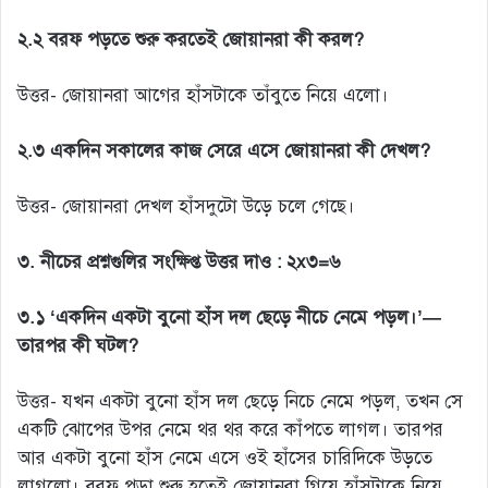
২.২ বরফ পড়তে শুরু করতেই জোয়ানরা কী করল?
উত্তর- জোয়ানরা আগের হাঁসটাকে তাঁবুতে নিয়ে এলো।
২.৩ একদিন সকালের কাজ সেরে এসে জোয়ানরা কী দেখল?
উত্তর- জোয়ানরা দেখল হাঁসদুটো উড়ে চলে গেছে।
৩. নীচের প্রশ্নগুলির সংক্ষিপ্ত উত্তর দাও : ২x৩=৬
৩.১ ‘একদিন একটা বুনো হাঁস দল ছেড়ে নীচে নেমে পড়ল।’—
তারপর কী ঘটল?
উত্তর- যখন একটা বুনো হাঁস দল ছেড়ে নিচে নেমে পড়ল, তখন সে
একটি ঝোপের উপর নেমে থর থর করে কাঁপতে লাগল। তারপর
আর একটা বুনো হাঁস নেমে এসে ওই হাঁসের চারিদিকে উড়তে
লাগলো। বরফ পড়া শুরু হতেই জোয়ানরা গিয়ে হাঁসটাকে নিয়ে