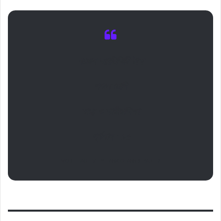
মডেল অ্যাক্টিভিটি টাস্ক
পঞ্চম শ্রেণি
স্বাস্থ্য ও শারীরশিক্ষা
পূর্ণমান : ১৫
MODEL ACTIVITY TASK CLASS 5 PART 2