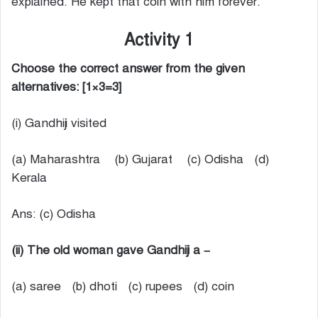
explained. He kept that coin with him forever.
Activity 1
Choose the correct answer from the given
alternatives: [1×3=3]
(i) Gandhiji visited
(a) Maharashtra (b) Gujarat (c) Odisha (d)
Kerala
Ans: (c) Odisha
(ii) The old woman gave Gandhiji a –
(a) saree (b) dhoti (c) rupees (d) coin