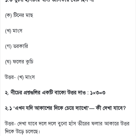
(ক) টিনের মাছ
(খ) মাংস
(গ) তরকারি
(ঘ) ফলের কুচি
উত্তর- (খ) মাংস
২. নীচের প্রশ্নগুলির একটি বাক্যে উত্তর দাও : ১×৩=৩
২.১ ‘এখন যদি আকাশের দিকে চেয়ে দ্যাখো’— কী দেখা যাবে?
উত্তর- দেখা যাবে দলে দলে বুনো হাঁস তীরের ফলার আকারে উত্তর
দিকে উড়ে চলেছে।