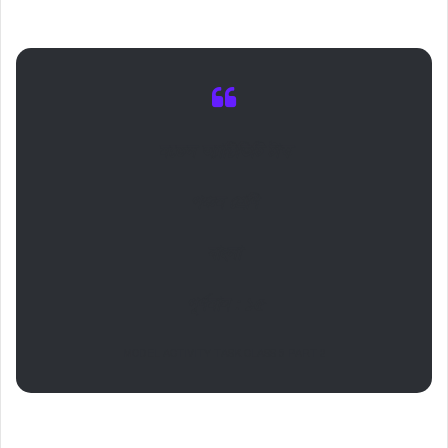
মডেল অ্যাক্টিভিটি টাস্ক
পঞ্চম শ্রেণি
বাংলা
পূর্ণমান : ১৫
MODEL ACTIVITY TASK CLASS 5 PART 2