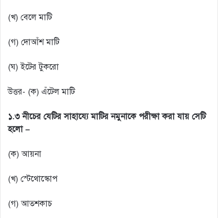
(খ) বেলে মাটি
(গ) দোআঁশ মাটি
(ঘ) ইটের টুকরো
উত্তর- (ক) এঁটেল মাটি
১.৩ নীচের যেটির সাহায্যে মাটির নমুনাকে পরীক্ষা করা যায় সেটি
হলো –
(ক) আয়না
(খ) স্টেথোস্কোপ
(গ) আতশকাচ