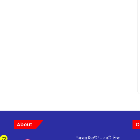
About
O
"আমার টার্গেট" - একটি শিক্ষা
73