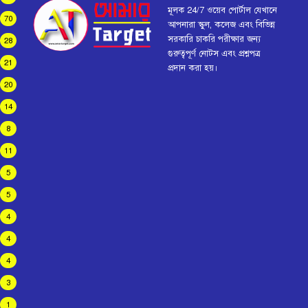
মূলক 24/7 ওয়েব পোর্টাল যেখানে
70
আপনারা স্কুল, কলেজ এবং বিভিন্ন
সরকারি চাকরি পরীক্ষার জন্য
28
গুরুত্বপূর্ণ নোটস এবং প্রশ্নপত্র
21
প্রদান করা হয়।
20
14
8
11
5
5
4
4
4
3
1