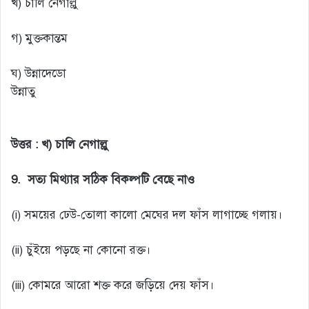
খ) চালি নেগাল্লু
গ) মুক্তকান্তম
ঘ) উন্নাদেডো
উন্নাতু
উত্তর :
খ) চালি নেগাল্লু
9.
সত্য মিথ্যার সঠিক বিকল্পটি বেছে নাও
(i) সময়ের ঢেউ-তোলা কালো মেঘের দল ফাঁস লাগাচ্ছে গলায়।
(ii) চুঁইয়ে পড়ছে না কোনো রক্ত।
(iii) কোমরে আরো শক্ত করে জড়িয়ে দেয় ফাঁস।