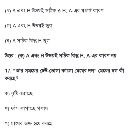
(খ) A এবং R উভয়ই সঠিক ও R, A-এর যথার্থ কারণ
(গ) A এবং R উভয়ই ভুল
(ঘ) A সঠিক কিন্তু R ভুল
উত্তর :
(ক) A এবং R উভয়ই সঠিক কিন্তু R, A-এর কারণ নয়
17. “আর সময়ের ঢেউ-তোলা কালো মেঘের দল” মেঘের দল কী
করছে?
ক) বৃষ্টি ঝরাচ্ছে
খ) ফাঁস লাগাচ্ছে গলায়
গ) মায়ের অশ্রু হয়ে ঝরছে