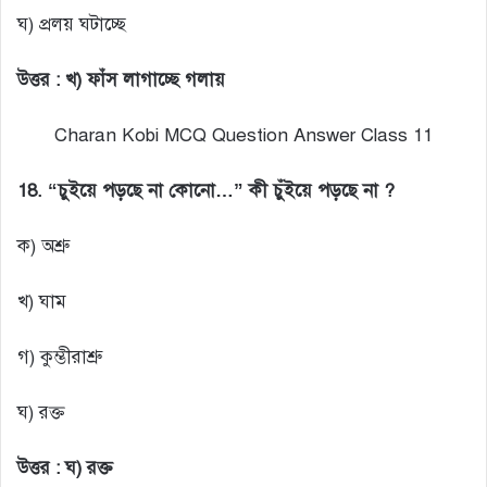
ঘ) প্রলয় ঘটাচ্ছে
উত্তর : খ) ফাঁস লাগাচ্ছে গলায়
Charan Kobi MCQ Question Answer Class 11
18. “চুইয়ে পড়ছে না কোনো…” কী চুঁইয়ে পড়ছে না ?
ক) অশ্রু
খ) ঘাম
গ) কুম্ভীরাশ্রু
ঘ) রক্ত
উত্তর :
ঘ) রক্ত