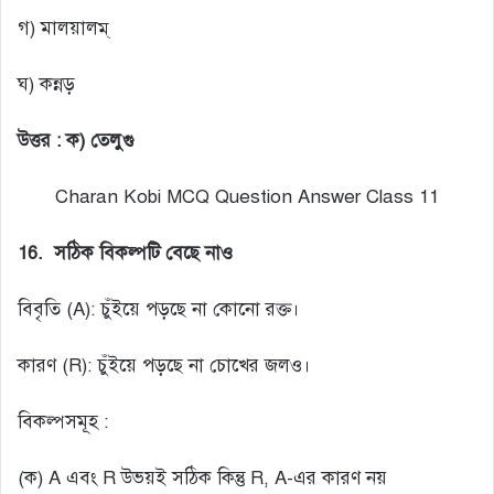
গ) মালয়ালম্
ঘ) কন্নড়
উত্তর : ক) তেলুগু
Charan Kobi MCQ Question Answer Class 11
16.
সঠিক বিকল্পটি বেছে নাও
বিবৃতি (A): চুঁইয়ে পড়ছে না কোনো রক্ত।
কারণ (R): চুঁইয়ে পড়ছে না চোখের জলও।
বিকল্পসমূহ :
(ক) A এবং R উভয়ই সঠিক কিন্তু R, A-এর কারণ নয়