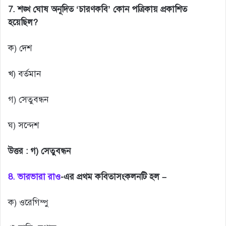
7. শঙ্খ ঘোষ অনূদিত ‘চারণকবি’ কোন পত্রিকায় প্রকাশিত
হয়েছিল?
ক) দেশ
খ) বর্তমান
গ) সেতুবন্ধন
ঘ) সন্দেশ
উত্তর :
গ) সেতুবন্ধন
8. ভারভারা রাও
-এ
র প্রথম কবিতাসংকলনটি হল –
ক) ওরেগিম্পু