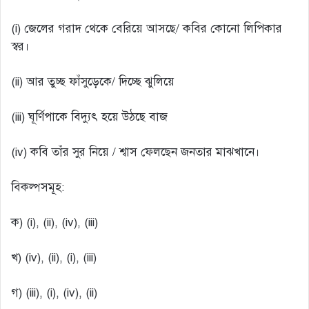
(i) জেলের গরাদ থেকে বেরিয়ে আসছে/ কবির কোনো লিপিকার
স্বর।
(ii) আর তুচ্ছ ফাঁসুড়েকে/ দিচ্ছে ঝুলিয়ে
(iii) ঘূর্ণিপাকে বিদ্যুৎ হয়ে উঠছে বাজ
(iv) কবি তাঁর সুর নিয়ে / শ্বাস ফেলছেন জনতার মাঝখানে।
বিকল্পসমূহ:
ক) (i), (ii), (iv), (iii)
খ) (iv), (ii), (i), (iii)
গ) (iii), (i), (iv), (ii)