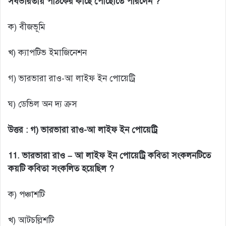
সর্বভারতীয় পাঠকের কাছে পৌঁছোতে পারলেন ?
ক) বীজভূমি
খ) ক্যাপটিভ ইমাজিনেশন
গ) ভারভারা রাও-আ লাইফ ইন পোয়েট্রি
ঘ) ডেভিল অন দ্য ক্রস
উত্তর :
গ) ভারভারা রাও-আ লাইফ ইন পোয়েট্রি
11. ভারভারা রাও – আ লাইফ ইন পোয়েট্রি কবিতা সংকলনটিতে
কয়টি কবিতা সংকলিত হয়েছিল ?
ক) পঞ্চাশটি
খ) আটচল্লিশটি