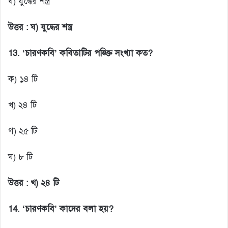
ঘ) যুদ্ধের শস্ত্র
উত্তর :
ঘ) যুদ্ধের শস্ত্র
13. ‘চারণকবি’ কবিতাটির পঙ্ক্তি সংখ্যা কত?
ক) ১৪ টি
খ) ২৪ টি
গ) ২৫ টি
ঘ) ৮ টি
উত্তর :
খ) ২৪ টি
14. ‘চারণকবি’ কাদের বলা হয়?