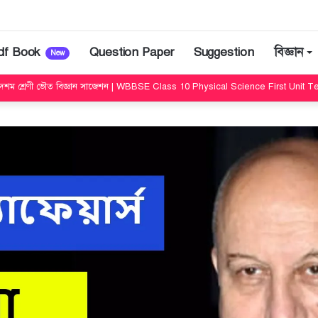
df Book
Question Paper
Suggestion
বিজ্ঞান
New
শম শ্রেণী ভৌত বিজ্ঞান সাজেশন | WBBSE Class 10 Physical Science First Unit T