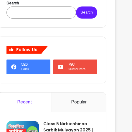
Search
Search
Follow Us
320
798
Fans
Subscribers
Recent
Popular
Class 5 Nirbichhinno
Sarbik Mulyayon 2025 |