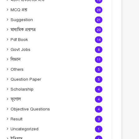
70
MCQ প্রশ্ন
28
Suggestion
21
মাধ্যমিক প্রশ্নপত্র
20
Pdf Book
14
Govt Jobs
8
বিজ্ঞান
11
Others
5
Question Paper
5
Scholarship
4
ভূগোল
4
Objective Questions
4
Result
3
Uncategorized
1
ইতিহাস