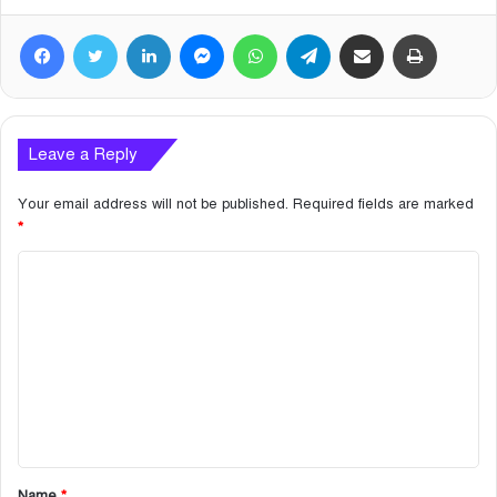
Facebook
Twitter
LinkedIn
Messenger
WhatsApp
Telegram
Share via Email
Print
Leave a Reply
Your email address will not be published.
Required fields are marked
*
C
o
m
m
e
n
t
Name
*