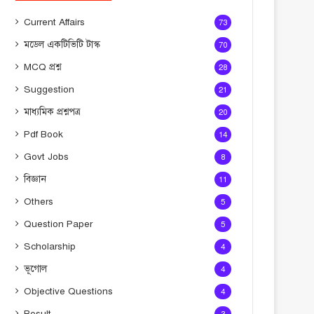
Current Affairs
73
মডেল একটিভিটি টাস্ক
70
MCQ প্রশ্ন
28
Suggestion
21
মাধ্যমিক প্রশ্নপত্র
20
Pdf Book
14
Govt Jobs
8
বিজ্ঞান
11
Others
5
Question Paper
5
Scholarship
4
ভূগোল
4
Objective Questions
4
Result
3