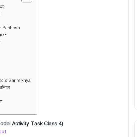
ct
i
r Paribesh
রিবেশ
h
ho o Sarirsikhya
রশিক্ষা
ংক
 Model Activity Task Class 4)
ect