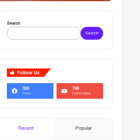
Search
Search
Follow Us
320
798
Fans
Subscribers
Recent
Popular