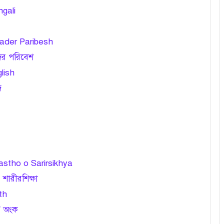
gali
mader Paribesh
দের পরিবেশ
lish
ি
astho o Sarirsikhya
ও শারীরশিক্ষা
th
 / অংক