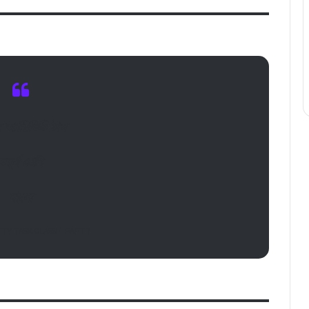
্যাক্টিভিটি টাস্ক
চতুর্থ শ্রেণি
বাংলা
ITY TASK CLASS 4 PART 7