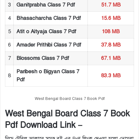
3
Ganitprabha Class 7 Pdf
51.7 MB
4
Bhasacharcha Class 7 Pdf
15.6 MB
5
Atit o Aityaja Class 7 Pdf
108 MB
6
Amader Prithibi Class 7 Pdf
37.8 MB
7
Blossoms Class 7 Pdf
67.1 MB
Paribesh o Bigyan Class 7
8
83.3 MB
Pdf
West Bengal Board Class 7 Book Pdf
West Bengal Board Class 7 Book
Pdf Download Link
–
নিচে টেবিল আকারে সমস্ত বই এর Pdf লিংক দেওয়া হলো তোমরা