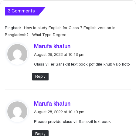
3 Comments
Pingback:
How to study English for Class 7 English version in
Bangladesh? - What Type Degree
s
Marufa khatun
a
August 28, 2022 at 10:18 pm
y
Class vii er Sanskrit text book pdf dile khub valo hoto
s
:
Reply
s
Marufa khatun
a
August 28, 2022 at 10:19 pm
y
Please provide class vii Sanskrit text book
s
:
Reply