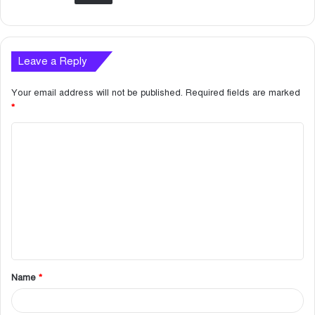
Leave a Reply
Your email address will not be published.
Required fields are marked
*
C
o
m
m
e
n
t
Name
*
*