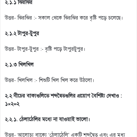
২.১.১ ঝিরঝির
উত্তর- ঝিরঝির :- সকাল থেকে ঝিরঝির করে বৃষ্টি পড়ে চলেছে।
২.১.২ টাপুর-টুপুর
উত্তর- টাপুর-টুপুর :- বৃষ্টি পড়ে টাপুরটুপুর।
২.১.৩ খিলখিল
উত্তর- খিলখিল :- শিশুটি খিল খিল করে উঠলো।
২.২ নীচের বাক্যগুলিতে শব্দদ্বৈতগুলির প্রয়োগ বৈশিষ্ট্য দেখাও :
১×২=২
২.২.১. ঠেলাঠেলির মধ্যে না যাওয়াই ভালো।
উত্তর- আলোচ্য বাক্যে ‘ঠেলাঠেলি’ একটি শব্দদ্বৈত এবং এর মধ্য