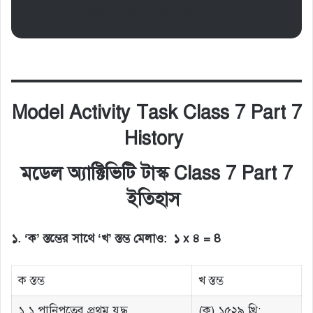
MODEL ACTIVITY TASK CLASS 7 PART 7
Model Activity Task Class 7 Part 7
History
মডেল অ্যাক্টিভিটি টাস্ক Class 7 Part 7
ইতিহাস
১. ‘ক’ স্তম্ভের সাথে ‘খ’ স্তম্ভ মেলাও: ১ x ৪ = 8
ক স্তম্ভ
খ স্তম্ভ
১.১ পানিপতের প্রথম যুদ্ধ
(ক) ১৫২৯ খ্রি: