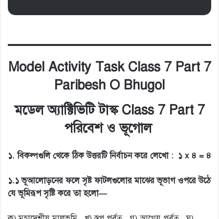
Model Activity Task Class 7 Part 7
Paribesh O Bhugol
মডেল অ্যাক্টিভিটি টাস্ক Class 7 Part 7
পরিবেশ ও ভূগোল
১. বিকল্পগুলি থেকে ঠিক উত্তরটি নির্বাচন করে লেখো : ১ x ৪ = ৪
১.১ ভূআলোড়নের ফলে সৃষ্ট ফাটলগুলোর মাঝের ভূভাগ ওপরে উঠে
যে ভূমিরূপ সৃষ্টি করে তা হলো—
ক) মহাদেশীয় মালভূমি খ) স্তূপ পর্বত গ) আগ্নেয় পর্বত ঘ)