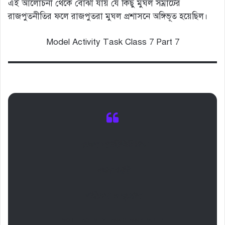
এই আলোচনা থেকে বোঝা যায় যে কিছু মুঘল সম্রাটের
রাজপুতনীতির ফলে রাজপুতরা মুঘল প্রশাসনে অঙ্গিভূত হয়েছিল।
Model Activity Task Class 7 Part 7
মডেল অ্যাক্টিভিটি টাস্ক
সপ্তম শ্রেণি
পরিবেশ ও ভূগোল
MODEL ACTIVITY TASK CLASS 7 PART 7