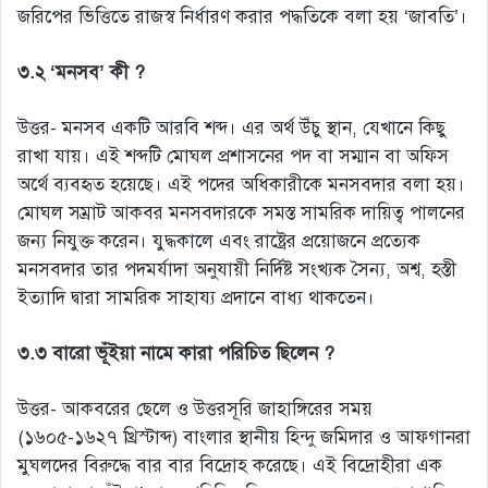
জরিপের ভিত্তিতে রাজস্ব নির্ধারণ করার পদ্ধতিকে বলা হয় ‘জাবতি’।
৩.২ ‘মনসব’ কী ?
উত্তর- মনসব একটি আরবি শব্দ। এর অর্থ উঁচু স্থান, যেখানে কিছু
রাখা যায়। এই শব্দটি মোঘল প্রশাসনের পদ বা সম্মান বা অফিস
অর্থে ব্যবহৃত হয়েছে। এই পদের অধিকারীকে মনসবদার বলা হয়।
মোঘল সম্রাট আকবর মনসবদারকে সমস্ত সামরিক দায়িত্ব পালনের
জন্য নিযুক্ত করেন। যুদ্ধকালে এবং রাষ্ট্রের প্রয়োজনে প্রত্যেক
মনসবদার তার পদমর্যাদা অনুযায়ী নির্দিষ্ট সংখ্যক সৈন্য, অশ্ব, হস্তী
ইত্যাদি দ্বারা সামরিক সাহায্য প্রদানে বাধ্য থাকতেন।
৩.৩ বারো ভূঁইয়া নামে কারা পরিচিত ছিলেন ?
উত্তর- আকবরের ছেলে ও উত্তরসূরি জাহাঙ্গিরের সময়
(১৬০৫-১৬২৭ খ্রিস্টাব্দ) বাংলার স্থানীয় হিন্দু জমিদার ও আফগানরা
মুঘলদের বিরুদ্ধে বার বার বিদ্রোহ করেছে। এই বিদ্রোহীরা এক