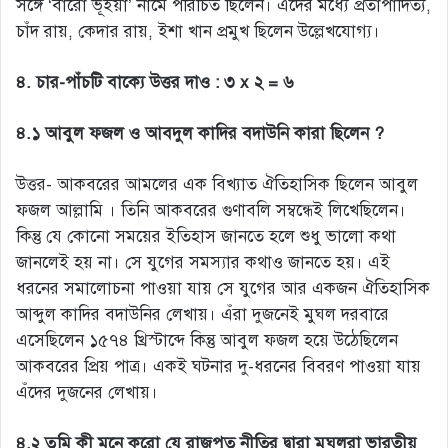
সঙ্গে ‘বারো ভূঁইয়া’ নামে পরিচিত ছিলেন। এদের মধ্যে প্রতাপাদিত্য,
চাঁদ রায়, কেদার রায়, ইশা খান প্রমুখ ছিলেন উল্লেখযোগ্য।
৪. চার-পাঁচটি বাক্যে উত্তর দাও : ৩ x ২ = ৬
৪.১ আবুল ফজল ও আবদুল কাদির বদাউনি কারা ছিলেন ?
উত্তর- আকবরের আমলের এক বিখ্যাত ঐতিহাসিক ছিলেন আবুল
ফজল আল্লামি । তিনি আকবরের গুণাবলি সম্বন্ধেই লিখেছিলেন।
কিন্তু যে কোনো সময়ের ইতিহাস জানতে হলে শুধু ভালো কথা
জানলেই হয় না। সে যুগের সমস্যার কথাও জানতে হয়। এই
ধরনের সমালোচনা পাওয়া যায় সে যুগের আর একজন ঐতিহাসিক
আব্দুল কাদির বদাউনির লেখায়। এঁরা দুজনেই মুঘল দরবারে
এসেছিলেন ১৫৭৪ খ্রিস্টাব্দে কিন্তু আবুল ফজল হয়ে উঠেছিলেন
আকবরের প্রিয় পাত্র। একই ঘটনার দু-ধরনের বিবরণ পাওয়া যায়
এঁদের দুজনের লেখায়।
৪.২ তুমি কী মনে করো যে রাজপুত নীতির দ্বারা মুঘলরা ভারতীয়