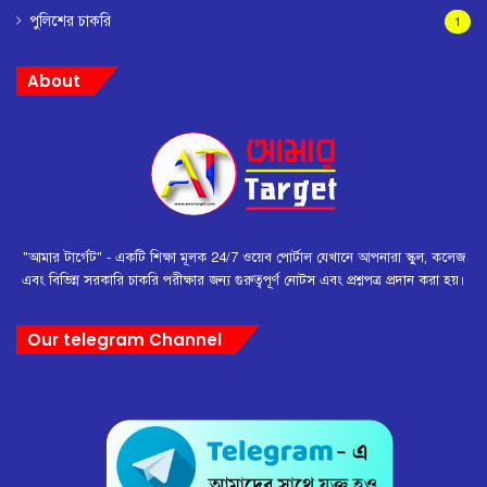
পুলিশের চাকরি
1
About
"আমার টার্গেট" - একটি শিক্ষা মূলক 24/7 ওয়েব পোর্টাল যেখানে আপনারা স্কুল, কলেজ
এবং বিভিন্ন সরকারি চাকরি পরীক্ষার জন্য গুরুত্বপূর্ণ নোটস এবং প্রশ্নপত্র প্রদান করা হয়।
Our telegram Channel