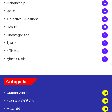
Scholarship
4
ভূগোল
4
Objective Questions
4
Result
3
Uncategorized
1
ইতিহাস
1
রাষ্ট্রবিজ্ঞান
1
পুলিশের চাকরি
1
Categories
Current Affairs
73
মডেল একটিভিটি টাস্ক
70
MCQ প্রশ্ন
28