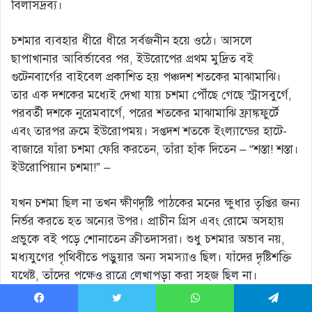
বিলাসদ্রব্য।
চশমার ব্যবহার ধীরে ধীরে সর্বজনীন হয়ে ওঠে। আসলে
ছাপাখানার আবির্ভাবের পর, ইউরোপের প্রথম মুদ্রিত বই
গুটেনবার্গের বাইবেল প্রকাশিত হয় পঞ্চদশ শতকের মাঝামাঝি।
তার এক দশকের মধ্যেই দেখা যায় চশমা পৌঁছে গেছে স্ট্রাসবুর্গে,
পরবর্তী দশকে নুরেমবার্গে, পরের শতকের মাঝামাঝি ফ্রাঙ্কফুর্টে
এবং তারপর ক্রমে ইউরোপময়। সপ্তদশ শতকে ইংল্যান্ডের হাটে-
বাজারে যাঁরা চশমা ফেরি করতেন, তাঁরা হাঁক দিতেন – “শস্তা! শস্তা।
ইউরোপিয়ান চশমা!” –
যখন চশমা ছিল না তখন ক্ষীণদৃষ্টি পাঠকের মনের ক্ষুধার তৃপ্তির জন্য
নির্ভর করতে হত অন্যের উপর। প্রাচীন গ্রিস এবং রোমে অসহায়
প্রভুকে বই পড়ে শোনাতেন ক্রীতদাসরা। শুধু চশমার অভাব নয়,
মধ্যযুগের পৃথিবীতে পড়ুয়ার অন্য সমস্যাও ছিল। যাঁদের দৃষ্টিশক্তি
যথেষ্ট, তাঁদের পক্ষেও রাত্রে লেখাপড়া করা সহজ ছিল না।
শুধু লেখাপড়া কেন, সূর্যাস্তের পর সব কাজই কঠিন। তা ছাড়া,
Facebook
Twitter
WhatsApp
Telegram