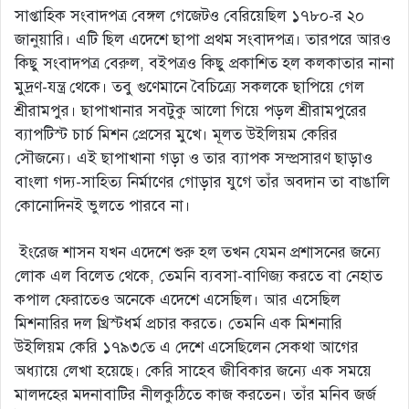
সাপ্তাহিক সংবাদপত্র বেঙ্গল গেজেটও বেরিয়েছিল ১৭৮০-র ২০
জানুয়ারি। এটি ছিল এদেশে ছাপা প্রথম সংবাদপত্র। তারপরে আরও
কিছু সংবাদপত্র বেরুল, বইপত্রও কিছু প্রকাশিত হল কলকাতার নানা
মুদ্রণ-যন্ত্র থেকে। তবু গুণেমানে বৈচিত্র্যে সকলকে ছাপিয়ে গেল
শ্রীরামপুর। ছাপাখানার সবটুকু আলো গিয়ে পড়ল শ্রীরামপুরের
ব্যাপটিস্ট চার্চ মিশন প্রেসের মুখে। মূলত উইলিয়ম কেরির
সৌজন্যে। এই ছাপাখানা গড়া ও তার ব্যাপক সম্প্রসারণ ছাড়াও
বাংলা গদ্য-সাহিত্য নির্মাণের গোড়ার যুগে তাঁর অবদান তা বাঙালি
কোনোদিনই ভুলতে পারবে না।
ইংরেজ শাসন যখন এদেশে শুরু হল তখন যেমন প্রশাসনের জন্যে
লোক এল বিলেত থেকে, তেমনি ব্যবসা-বাণিজ্য করতে বা নেহাত
কপাল ফেরাতেও অনেকে এদেশে এসেছিল। আর এসেছিল
মিশনারির দল খ্রিস্টধর্ম প্রচার করতে। তেমনি এক মিশনারি
উইলিয়ম কেরি ১৭৯৩তে এ দেশে এসেছিলেন সেকথা আগের
অধ্যায়ে লেখা হয়েছে। কেরি সাহেব জীবিকার জন্যে এক সময়ে
মালদহের মদনাবাটির নীলকুঠিতে কাজ করতেন। তাঁর মনিব জর্জ