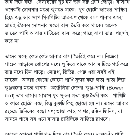
তাই দিয়ে করে। সেলাইয়ের ছুঁচ হল তার সরু ঠোট জোড়া। বাসাটা
অনেকটা দোলনার মতো ঝুলতে থাকে। খুব ছোটো জাতের পাখিরা
হিংস্র জন্তু আর সাপ গিরগিটির আক্রমণ থেকে রক্ষা পাবার জন্যে
প্রায়ই ঐরকম দোলনার মতো বাসা তৈরি করে থাকে। অনেক
জাতের পাখি আবার মাটিতেই বাসা করে; গাছে বাসা তারা পছন্দই
করে না।
তাদের মধ্যে কেউ কেউ আবার বাসা তৈরিই করে না। নিজেরা
গাছের আড়ালে ঝোপের মধ্যে লুকিয়ে থাকে আর মাটিতে গর্ত করে
তার মধ্যে ডিম পাড়ে। মোরগ, তিতির, পেরু এরা সবই এই
জাতের। আবার কোনো কোনো পাখি সুন্দর করে লতা পাতা দিয়ে
কুঞ্জবনের মতো বানায়। অস্ট্রেলিয়া দেশের ‘কুঞ্জ-পাখি’ (Bower
bird) তার বাসার সামনে খুব সুন্দর লতা-কুঞ্জ তৈরি করে। পাখিটি
আকারে ছোটো বটে, কিন্তু কুঞ্জটি কিছু ছোটো হয় না। এদের আবার
রংচঙে জিনিসের বড়ো শখ; ভাঙা কাচ, পাথর, রঙিন জিনিস, যা
সামনে পাবে সব এনে বাসার চারিদিকে সাজিয়ে রাখবে।
কোনো কোনো পাখি থুতু দিয়ে বাসা তৈরি করে। তালচোঁচ পাখি