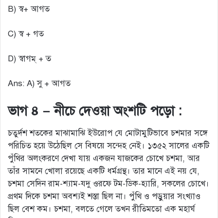
B) স্ব+ আগত
C) স্ব + গত
D) স্বাগম্ + ত
Ans: A) সু + আগত
ভাগ ৪ – নীচে দেওয়া অংশটি পড়ো :
চতুর্দশ শতকের মাঝামাঝি ইউরোপ যে মোটামুটিভাবে চশমার সঙ্গে
পরিচিত হয়ে উঠেছিল সে বিষয়ে সন্দেহ নেই। ১৩৫২ সালের একটি
পুঁথির অলংকরণে দেখা যায় একজন যাজকের চোখে চশমা, আর
তাঁর সামনে খোলা রয়েছে একটি ধর্মগ্রন্থ। তার মানে এই নয় যে,
চশমা সেদিন রাম-শ্যাম-যদু ওরফে টম-ডিক-হ্যারি, সকলের চোখে।
প্রথম দিকে চশমা অবশ্যই শস্তা ছিল না। পুঁথি ও পড়ুয়ার সংখ্যাও
ছিল বেশ কম। চশমা, বলতে গেলে তখন রীতিমতো এক মহার্ঘ