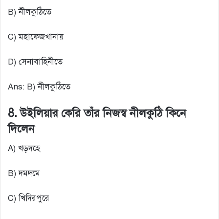
B) নীলকুঠিতে
C) মহাফেজখানায়
D) সেনাবাহিনীতে
Ans: B) নীলকুঠিতে
8. উইলিয়ার কেরি তাঁর নিজস্ব নীলকুঠি কিনে
দিলেন
A) খড়দহে
B) দমদমে
C) খিদিরপুরে