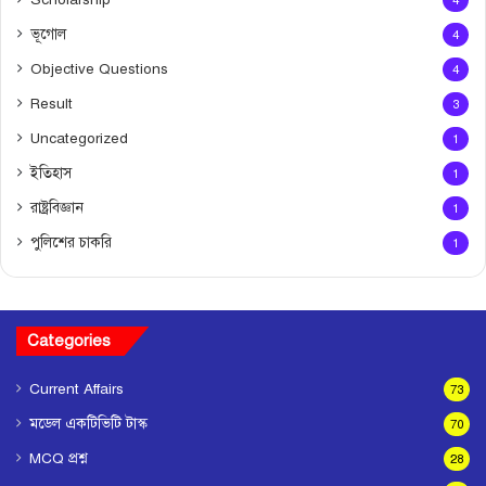
ভূগোল
4
Objective Questions
4
Result
3
Uncategorized
1
ইতিহাস
1
রাষ্ট্রবিজ্ঞান
1
পুলিশের চাকরি
1
Categories
Current Affairs
73
মডেল একটিভিটি টাস্ক
70
MCQ প্রশ্ন
28