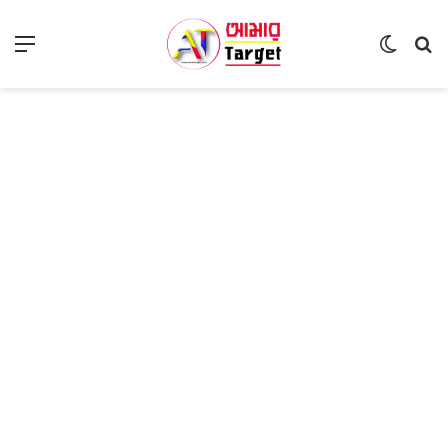
Menu
Switch
S
skin
fo