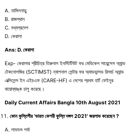
A. তামিলনাড়ু
B. রাজস্থান
C. মধ্যপ্রদেশ
D. কেরালা
Ans: D. কেরালা
Exp- কেরালার শ্রীচিত্র তিরুনাল ইনস্টিটিউট ফর মেডিকেল সায়েন্সেস অ্যান্ড
টেকনোলজির (SCTIMST) ন্যাশনাল সেন্টার ফর অ্যাডভান্সড রিসার্চ অ্যান্ড
এক্সিলেন্স ইন এইচএফ (CARE-HF) এ দেশের প্রথম হার্ট ফেইলুর
বায়োব্যাঙ্ক চালু করেছে।
Daily Current Affairs Bangla 10th August 2021
কোন কুস্তিগীর ‘ভারত কেশরী কুস্তি দঙ্গল 2021′ জয়লাভ করেছেন ?
A. লাভাংশু শৰ্মা