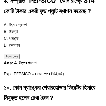
৯. স
ম্প্র
তি “PEPSIC
O” কোন রাজ্যে 814
কোটি টাকার একটি ফুড প্লান্ট স্থাপন করেছে ?
A. উত্তর প্রদেশ
B. উড়িষ্যা
C. ঝারখান্ড
D. রাজস্থান
উত্তর দেখুন
Ans: A. উত্তর প্রদেশ
Exp- PEPSICO এর সদরদপ্তর নিউইয়র্ক।
১০. কো
ন ব্যাঙ্কের শেয়ারহোল্ডার ডিরেক্টর হিসাবে
নিযুক্ত হলেন রেখা জৈন ?