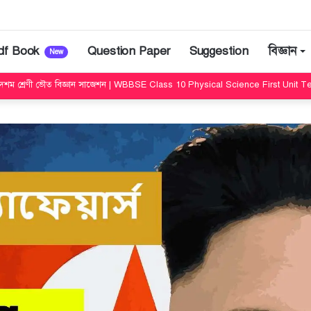
df Book
Question Paper
Suggestion
বিজ্ঞান
New
দশম শ্রেণী ভৌত বিজ্ঞান সাজেশন | WBBSE Class 10 Physical Science First Unit 