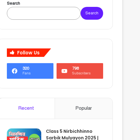
Search
Search
Follow Us
320
798
Fans
Subscribers
Recent
Popular
Class 5 Nirbichhinno
Sarbik Mulyayon 2025 |