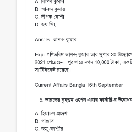
A. বিপিন কুমার
B. আনন্দ কুমার
C. দীপক যোশী
D. জয় সিং
Ans: B. আনন্দ কুমার
Exp- গণিতবিদ আনন্দ কুমার তার সুপার 30 উদ্যোগের মাধ্
2021 পেয়েছেন। পুরস্কারে নগদ 10,000 টাকা, একটি ব্রো
সার্টিফিকেট রয়েছে।
Current Affairs Bangla 16th September
ভারতের বৃহত্তম ওপেন এয়ার ফার্নারি-র উদ্ব
A. হিমাচল প্রদেশ
B. পাঞ্জাব
C. জম্মু-কাশ্মীর