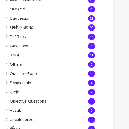
70
MCQ প্রশ্ন
28
Suggestion
21
মাধ্যমিক প্রশ্নপত্র
20
Pdf Book
14
Govt Jobs
8
বিজ্ঞান
11
Others
5
Question Paper
5
Scholarship
4
ভূগোল
4
Objective Questions
4
Result
3
Uncategorized
1
ইতিহাস