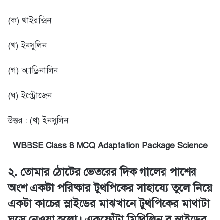
(ক) থাইরক্সিন
(খ) ইনসুলিন
(গ) অ্যাড্রিনালিন
(ঘ) ইস্ট্রোজেন
উত্তর : (খ) ইনসুলিন
WBBSE Class 8 MCQ Adaptation Package Science
২. তোমার ঠোটের ভেতরের দিক গালের পাশের
অংশ একটা পরিষ্কার টুথপিকের সাহায্যে তুলে নিয়ে
একটা কাচের স্লাইডের মাঝখানে টুথপিকের মাথাটা
ঘসে নেওয়া হলো। একফোঁটা মিথিলিন ব্লু স্লাইডের