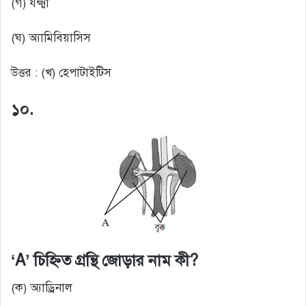
(গ) যক্ষ্মা
(ঘ) অ্যামিবিয়াসিস
উত্তর : (খ) হেপাটাইটিস
১০.
‘A’ চিহ্নিত গ্রন্থি জোড়ার নাম কী?
(ক) অ্যাড্রিনাল