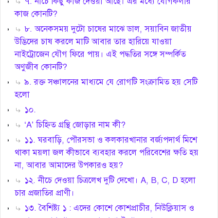
৭. নীচে কিছু কাজ দেওয়া আছে। এর মধ্যে যোগকলার
কাজ কোনটি?
৮. অনেকসময় দুটো চাষের মাঝে ডাল, সয়াবিন জাতীয়
উদ্ভিদের চাষ করলে মাটি আবার তার হারিয়ে যাওয়া
নাইট্রোজেন যৌগ ফিরে পায়। এই পদ্ধতির সঙ্গে সম্পর্কিত
অণুজীব কোনটি?
৯. রক্ত সঞ্চালনের মাধ্যমে যে রোগটি সংক্রামিত হয় সেটি
হলো
১০.
‘A’ চিহ্নিত গ্রন্থি জোড়ার নাম কী?
১১. ঘরবাড়ি, পৌরসভা ও কলকারখানার বর্জ্যপদার্থ মিশে
থাকা ময়লা জল কীভাবে ব্যবহার করলে পরিবেশের ক্ষতি হয়
না, আবার আমাদের উপকারও হয়?
১২. নীচে দেওয়া চিত্রলেখ দুটি দেখো। A, B, C, D হলো
চার প্রজাতির প্রাণী।
১৩. বৈশিষ্ট্য ১ : এদের কোশে কোশপ্রাচীর, নিউক্লিয়াস ও