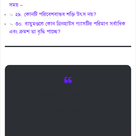
সময় –
২৯. কোনটি পরিবেশবান্ধব শক্তি উৎস নয়?
৩০. বায়ুমণ্ডলে কোন গ্রিনহাউস গ্যাসটির পরিমাণ সর্বাধিক
এবং ক্রমশ তা বৃদ্ধি পাচ্ছে?
বহুবিকল্পভিত্তিক প্রশ্ন : পরিচিতি ও অনুশীলন
পরিবেশ ও বিজ্ঞান
অষ্টম শ্রেণি