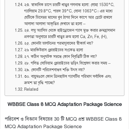
২৩. স্বাভাবিক চাপে চারটি ধাতুর গলনাঙ্ক হলো: লোহা 1530°C,
গ্যালিয়াম 29.8°C, পারদ 39°C, সোনা 1063°C। এর মধ্যে
যেটিকে ডিসেম্বর মাসের খুব ঠান্ডা দিনে কাপে আর প্লেটে রাখলে
আলাদা আলাদা আকৃতির দেখাবে তা হলো –
২৪. লঘু অ্যাসিড থেকে হাইড্রোজেন গ্যাস মুক্ত করার ক্রমহ্রাসমান
প্রবণতা অনুসারে চারটি ধাতুর ক্রম হলো Ca, Zn, Fe, (H),
২৫. কোনটা ডালটনের পরমাণুবাদের স্বীকার্য নয়?
২৬ মারকিউরাস ক্লোরাইডের সংকেত হলো
২৭. কঠিন অনুঘটক সম্বন্ধে কোন বিবৃতিটি ঠিক নয়?
২৮. গলিত সোডিয়াম ক্লোরাইডের তড়িৎ বিশ্লেষণ করার সময় –
২৯. কোনটি পরিবেশবান্ধব শক্তি উৎস নয়?
৩০. বায়ুমণ্ডলে কোন গ্রিনহাউস গ্যাসটির পরিমাণ সর্বাধিক এবং
ক্রমশ তা বৃদ্ধি পাচ্ছে?
Related
WBBSE Class 8 MCQ Adaptation Package Science
পরিবেশ ও বিজ্ঞান বিষয়ের 30 টি MCQ প্রশ্ন WBBSE Class 8
MCQ Adaptation Package Science