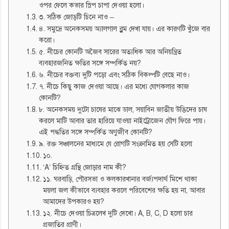
ওপর ফেলে কভার স্লিপ চাপা দেওয়া হলো।
৩. সঠিক জোড়টি চিনে নাও –
৪. সমুদ্রে অনেকসময় অ্যালগাল ব্লুম দেখা যায়। এর কারণটি খুঁজে বার
করো।
৫. নীচের কোনটি অজৈব সারের অত্যধিক আর অনিয়ন্ত্রিত
ব্যবহারজনিত ক্ষতির সঙ্গে সম্পর্কিত নয়?
৬. নীচের বক্তব্য দুটি পড়ো এবং সঠিক বিকল্পটি বেছে নাও।
৭. নীচে কিছু কাজ দেওয়া আছে। এর মধ্যে যোগকলার কাজ
কোনটি?
৮. অনেকসময় দুটো চাষের মাঝে ডাল, সয়াবিন জাতীয় উদ্ভিদের চাষ
করলে মাটি আবার তার হারিয়ে যাওয়া নাইট্রোজেন যৌগ ফিরে পায়।
এই পদ্ধতির সঙ্গে সম্পর্কিত অণুজীব কোনটি?
৯. রক্ত সঞ্চালনের মাধ্যমে যে রোগটি সংক্রামিত হয় সেটি হলো
১০.
‘A’ চিহ্নিত গ্রন্থি জোড়ার নাম কী?
১১. ঘরবাড়ি, পৌরসভা ও কলকারখানার বর্জ্যপদার্থ মিশে থাকা
ময়লা জল কীভাবে ব্যবহার করলে পরিবেশের ক্ষতি হয় না, আবার
আমাদের উপকারও হয়?
১২. নীচে দেওয়া চিত্রলেখ দুটি দেখো। A, B, C, D হলো চার
প্রজাতির প্রাণী।