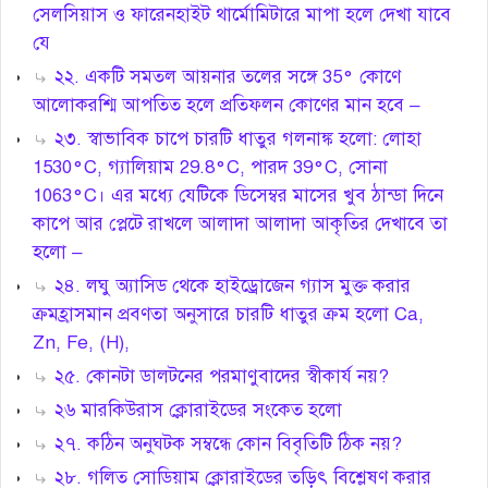
সেলসিয়াস ও ফারেনহাইট থার্মোমিটারে মাপা হলে দেখা যাবে
যে
২২. একটি সমতল আয়নার তলের সঙ্গে 35° কোণে
আলোকরশ্মি আপতিত হলে প্রতিফলন কোণের মান হবে –
২৩. স্বাভাবিক চাপে চারটি ধাতুর গলনাঙ্ক হলো: লোহা
1530°C, গ্যালিয়াম 29.8°C, পারদ 39°C, সোনা
1063°C। এর মধ্যে যেটিকে ডিসেম্বর মাসের খুব ঠান্ডা দিনে
কাপে আর প্লেটে রাখলে আলাদা আলাদা আকৃতির দেখাবে তা
হলো –
২৪. লঘু অ্যাসিড থেকে হাইড্রোজেন গ্যাস মুক্ত করার
ক্রমহ্রাসমান প্রবণতা অনুসারে চারটি ধাতুর ক্রম হলো Ca,
Zn, Fe, (H),
২৫. কোনটা ডালটনের পরমাণুবাদের স্বীকার্য নয়?
২৬ মারকিউরাস ক্লোরাইডের সংকেত হলো
২৭. কঠিন অনুঘটক সম্বন্ধে কোন বিবৃতিটি ঠিক নয়?
২৮. গলিত সোডিয়াম ক্লোরাইডের তড়িৎ বিশ্লেষণ করার