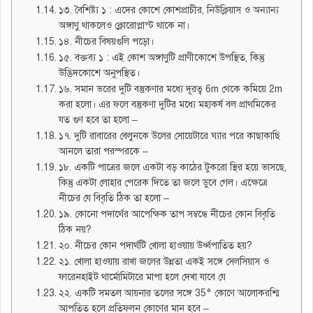
১৩. বৈশিষ্ট্য ১ : এদের কোশে কোশপ্রাচীর, নিউক্লিয়াস ও অন্যান্য
অঙ্গাণু থাকলেও ক্লোরোপ্লাস্ট থাকে না।
১৪. নীচের বিষয়গুলি পড়ো।
১৫. বক্তব্য ১ : এই কোশ অঙ্গাণুটি প্রাণীকোশে উপস্থিত, কিন্তু
উদ্ভিদকোশে অনুপস্থিত।
১৬. সমান ভরের দুটি বস্তুকণার মধ্যে দূরত্ব 6m থেকে কমিয়ে 2m
করা হলো। এর ফলে বস্তুকণা দুটির মধ্যে মহাকর্ষ বল প্রাথমিকের
যত গুণ হবে তা হলো –
১৭. দুটি রাবারের বেলুনকে উলের সোয়েটারে ঘ্যার পরে কাছাকাছি
আনলে তারা পরস্পরকে –
১৮. একটি পাত্রের জলে একটা বড় কাঠের টুকরো স্থির হয়ে ভাসছে,
কিন্তু একটা লোহার পেরেক দিতে তা জলে ডুবে গেল। এক্ষেত্রে
নীচের যে বিবৃতি ঠিক তা হলো –
১৯. কোনো পদার্থের আপেক্ষিক তাপ সম্বন্ধে নীচের কোন বিবৃতি
ঠিক নয়?
২০. নীচের কোন পদার্থটি খোলা হাওয়ায় উর্ধ্বপাতিত হয়?
২১. খোলা হাওয়ায় রাখা জলের উন্নতা একই সঙ্গে সেলসিয়াস ও
ফারেনহাইট থার্মোমিটারে মাপা হলে দেখা যাবে যে
২২. একটি সমতল আয়নার তলের সঙ্গে 35° কোণে আলোকরশ্মি
আপতিত হলে প্রতিফলন কোণের মান হবে –