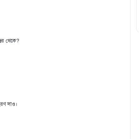
্তর থেকে?
হরণ দাও।