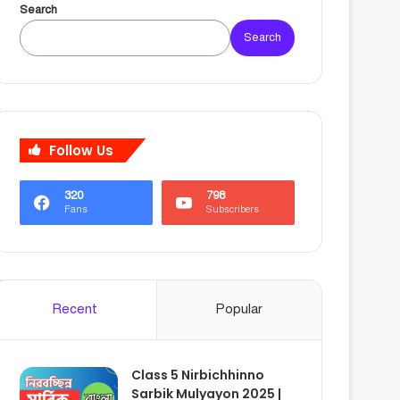
Search
Search
Follow Us
320
798
Fans
Subscribers
Recent
Popular
Class 5 Nirbichhinno
Sarbik Mulyayon 2025 |