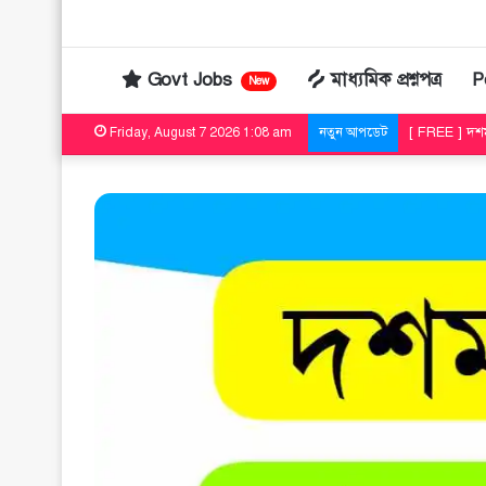
Govt Jobs
মাধ্যমিক প্রশ্নপত্র
P
New
[ FREE ] দশম
Friday, August 7 2026 1:08 am
নতুন আপডেট