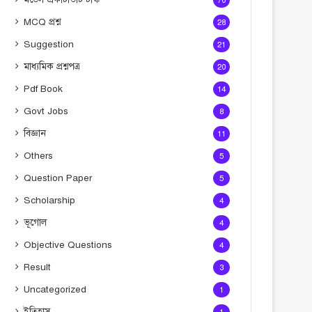
70
MCQ প্রশ্ন
28
Suggestion
21
মাধ্যমিক প্রশ্নপত্র
20
Pdf Book
14
Govt Jobs
8
বিজ্ঞান
11
Others
5
Question Paper
5
Scholarship
4
ভূগোল
4
Objective Questions
4
Result
3
Uncategorized
1
ইতিহাস