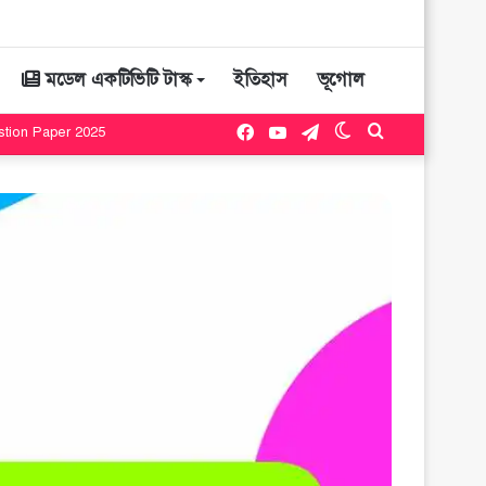
মডেল একটিভিটি টাস্ক
ইতিহাস
ভূগোল
Facebook
YouTube
Telegram
Switch
Search
estion Paper 2025
skin
for