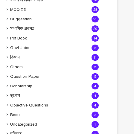
70
MCQ প্রশ্ন
28
Suggestion
21
মাধ্যমিক প্রশ্নপত্র
20
Pdf Book
14
Govt Jobs
8
বিজ্ঞান
11
Others
5
Question Paper
5
Scholarship
4
ভূগোল
4
Objective Questions
4
Result
3
Uncategorized
1
ইতিহাস