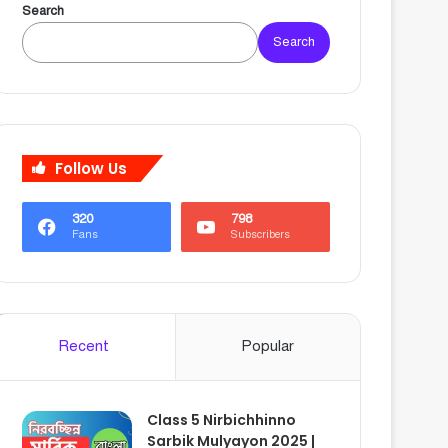
Search
Search
Follow Us
320
798
Fans
Subscribers
Recent
Popular
Class 5 Nirbichhinno
Sarbik Mulyayon 2025 |