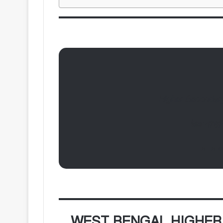
Higher Secondary
উচ্চ মাধ্
HS HISTO
WEST BENGAL HIGHER