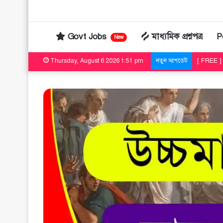
Govt Jobs
মাধ্যমিক প্রশ্নপত্র
P
New
[ FREE ] দশম
Thursday, August 6 2026 1:51 pm
নতুন আপডেট