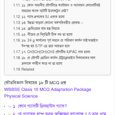
১১. কোন আয়নীয় যৌগটিতে ক্যাটায়ন ও অ্যানায়ন কোনোটিরই
বাহরের কক্ষে আটটি ইলেকট্রন নেই?
১২. গ্যাস ধ্রুবকের SI একক হলো
১৩. উন্নতা বাড়লে কোনো অর্ধপরিবাহীর রোধাঙ্ক –
১৪. ফ্লেমিংয়ের বাম হস্ত নিয়মে
১৫. নীচের যে বিবৃতিটি ঠিক নয় তা হলো
১৬. 24 g কার্বনের পূর্ণ দহনে যে পরিমাণ কার্বন ডাইঅক্সাইড
উৎপন্ন হয় STP-তে তার আয়তন হবে
১৭. CH3CH(OH)CH3 যৌগটির IUPAC নাম হলো-
১৮. যে যৌগটি ব্রোমিন-কার্বন টেট্রাক্লোরাইড বিকারকের লাল
দ্রবণকে বর্ণহীন করে না তা হলো
Related
ভৌতবিজ্ঞান বিষয়ের ১৮ টি MCQ প্রশ্ন
WBBSE Class 10 MCQ Adaptation Package
Physical Science
১. কোন গ্যাসটি গ্রিনহাউস গ্যাস?
২. যে গ্যাসের বাষ্প ঘনত্ব অক্সিজেন সাপেক্ষে 1.5 তার গ্রাম