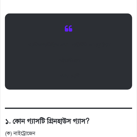
বহুবিকল্পভিত্তিক প্রশ্ন : পরিচিতি ও অনুশীলন
ভৌতবিজ্ঞান
দশম শ্রেণি
১. কোন গ্যাসটি গ্রিনহাউস গ্যাস?
(ক) নাইট্রোজেন