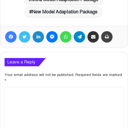
New Model Adaptation Package
Facebook
Twitter
LinkedIn
Messenger
WhatsApp
Telegram
Share via Email
Print
Leave a Reply
Your email address will not be published.
Required fields are marked
*
C
o
m
m
e