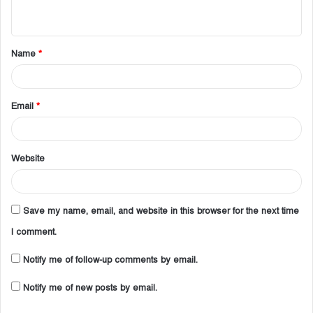
n
t
Name
*
*
Email
*
Website
Save my name, email, and website in this browser for the next time
I comment.
Notify me of follow-up comments by email.
Notify me of new posts by email.