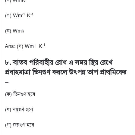
(খ) WmK
-1
-1
(গ) Wm
K
(ঘ) Wmk
-1
-1
Ans: (গ) Wm
K
৮. বাতব পরিবাহীর রোধ এ সময় স্থির রেখে
প্রবাহমাত্রা ভিনগুণ করলে উৎপন্ন তাপ প্রাথমিকের
–
(ক) তিনগুণ হবে
(খ) নয়গুণ হবে
(গ) জয়গুণ হবে