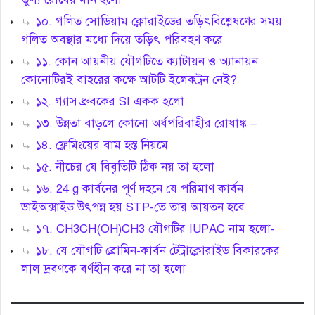
১০. গলিত সোডিয়াম ক্লোরাইডের তড়িৎবিশ্লেষণের সময়
গলিত অবস্থার মধ্যে দিয়ে তড়িৎ পরিবহণ করে
১১. কোন আয়নীয় যৌগটিতে ক্যাটায়ন ও অ্যানায়ন
কোনোটিরই বাহরের কক্ষে আটটি ইলেকট্রন নেই?
১২. গ্যাস ধ্রুবকের SI একক হলো
১৩. উন্নতা বাড়লে কোনো অর্ধপরিবাহীর রোধাঙ্ক –
১৪. ফ্লেমিংয়ের বাম হস্ত নিয়মে
১৫. নীচের যে বিবৃতিটি ঠিক নয় তা হলো
১৬. 24 g কার্বনের পূর্ণ দহনে যে পরিমাণ কার্বন
ডাইঅক্সাইড উৎপন্ন হয় STP-তে তার আয়তন হবে
১৭. CH3CH(OH)CH3 যৌগটির IUPAC নাম হলো-
১৮. যে যৌগটি ব্রোমিন-কার্বন টেট্রাক্লোরাইড বিকারকের
লাল দ্রবণকে বর্ণহীন করে না তা হলো