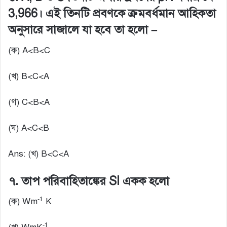
3,966। এই তিনটি প্রবণকে ক্রমবর্ধমান আহিকতা
অনুসারে সাজালে যা হবে তা হলো –
(ক) A<B<C
(খ) B<C<A
(গ) C<B<A
(ঘ) A<C<B
Ans: (খ) B<C<A
৭. তাপ পরিবাহিতাঙ্কের SI একক হলো
-1
(ক) Wm
K
-1