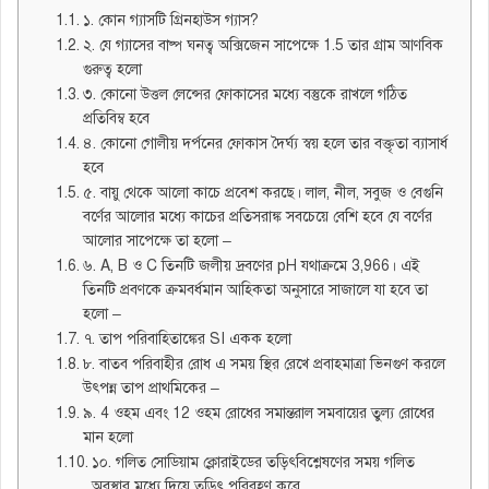
১. কোন গ্যাসটি গ্রিনহাউস গ্যাস?
২. যে গ্যাসের বাষ্প ঘনত্ব অক্সিজেন সাপেক্ষে 1.5 তার গ্রাম আণবিক
গুরুত্ব হলো
৩. কোনো উত্তল লেন্সের ফোকাসের মধ্যে বস্তুকে রাখলে গঠিত
প্রতিবিম্ব হবে
৪. কোনো গোলীয় দর্পনের ফোকাস দৈর্ঘ্য স্বয় হলে তার বক্তৃতা ব্যাসার্ধ
হবে
৫. বায়ু থেকে আলো কাচে প্রবেশ করছে। লাল, নীল, সবুজ ও বেগুনি
বর্ণের আলোর মধ্যে কাচের প্রতিসরাঙ্ক সবচেয়ে বেশি হবে যে বর্ণের
আলোর সাপেক্ষে তা হলো –
৬. A, B ও C তিনটি জলীয় দ্রবণের pH যথাক্রমে 3,966। এই
তিনটি প্রবণকে ক্রমবর্ধমান আহিকতা অনুসারে সাজালে যা হবে তা
হলো –
৭. তাপ পরিবাহিতাঙ্কের SI একক হলো
৮. বাতব পরিবাহীর রোধ এ সময় স্থির রেখে প্রবাহমাত্রা ভিনগুণ করলে
উৎপন্ন তাপ প্রাথমিকের –
৯. 4 ওহম এবং 12 ওহম রোধের সমান্তরাল সমবায়ের তুল্য রোধের
মান হলো
১০. গলিত সোডিয়াম ক্লোরাইডের তড়িৎবিশ্লেষণের সময় গলিত
অবস্থার মধ্যে দিয়ে তড়িৎ পরিবহণ করে