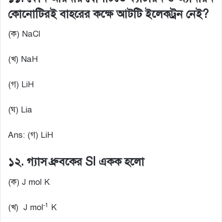
কোনোটিরই বাহরের কক্ষে আটটি ইলেকট্রন নেই?
(ক) NaCl
(খ) NaH
(গ) LiH
(ঘ) Lia
Ans: (গ) LiH
১২. গ্যাস ধ্রুবকের SI একক হলো
(ক) J mol K
-1
(খ) J mol
K