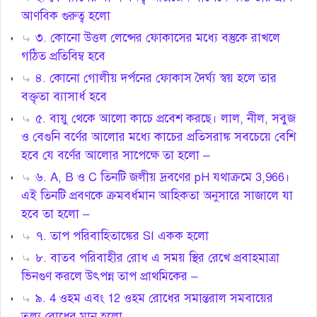
আণবিক গুরুত্ব হলো
৩. কোনো উত্তল লেন্সের ফোকাসের মধ্যে বস্তুকে রাখলে
গঠিত প্রতিবিম্ব হবে
৪. কোনো গোলীয় দর্পনের ফোকাস দৈর্ঘ্য স্বয় হলে তার
বক্তৃতা ব্যাসার্ধ হবে
৫. বায়ু থেকে আলো কাচে প্রবেশ করছে। লাল, নীল, সবুজ
ও বেগুনি বর্ণের আলোর মধ্যে কাচের প্রতিসরাঙ্ক সবচেয়ে বেশি
হবে যে বর্ণের আলোর সাপেক্ষে তা হলো –
৬. A, B ও C তিনটি জলীয় দ্রবণের pH যথাক্রমে 3,966।
এই তিনটি প্রবণকে ক্রমবর্ধমান আহিকতা অনুসারে সাজালে যা
হবে তা হলো –
৭. তাপ পরিবাহিতাঙ্কের SI একক হলো
৮. বাতব পরিবাহীর রোধ এ সময় স্থির রেখে প্রবাহমাত্রা
ভিনগুণ করলে উৎপন্ন তাপ প্রাথমিকের –
৯. 4 ওহম এবং 12 ওহম রোধের সমান্তরাল সমবায়ের
তুল্য রোধের মান হলো